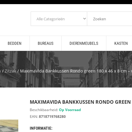
BEDDEN
BUREAUS
DIERENMEUBELS
KASTEN
n
/
Zitzak
/ MaximaVida Bankkussen Rondo green 180 x 46 x 8 cm – 
MAXIMAVIDA BANKKUSSEN RONDO GREEN 18
Beschikbaarheid:
Op Voorraad
EAN:
8718719768280
INFORMATIE: