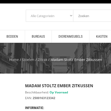
BEDDEN
BUREAUS
DIERENMEUBELS
KASTEN
Home
/
Stoelen
/
Zitzak
/ Madam Stoltz Ember Zitkussen
MADAM STOLTZ EMBER ZITKUSSEN
Beschikbaarheid:
Op Voorraad
EAN:
2500163123342
INFORMATIE: