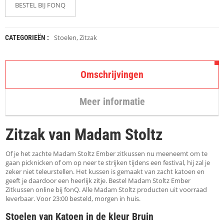
K
BESTEL BIJ FONQ
A
P
S
T
Stoelen
,
Zitzak
CATEGORIEËN :
O
K
K
Omschrijvingen
E
N
Meer informatie
S
T
O
Zitzak van Madam Stoltz
E
L
E
Of je het zachte Madam Stoltz Ember zitkussen nu meeneemt om te
N
gaan picknicken of om op neer te strijken tijdens een festival, hij zal je
zeker niet teleurstellen. Het kussen is gemaakt van zacht katoen en
geeft je daardoor een heerlijk zitje. Bestel Madam Stoltz Ember
T
Zitkussen online bij fonQ. Alle Madam Stoltz producten uit voorraad
A
leverbaar. Voor 23:00 besteld, morgen in huis.
F
E
Stoelen van Katoen in de kleur Bruin
L