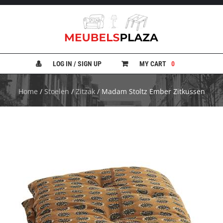
B
A
N
LOG IN / SIGN UP
MY CART
0
K
E
N
Home
/
Stoelen
/
Zitzak
/ Madam Stoltz Ember Zitkussen
B
E
D
D
E
N
B
U
R
E
A
U