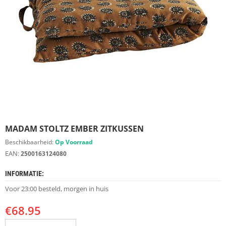
S
D
I
E
R
E
N
M
E
U
B
E
MADAM STOLTZ EMBER ZITKUSSEN
L
S
Beschikbaarheid:
Op Voorraad
EAN:
2500163124080
K
A
INFORMATIE:
S
T
Voor 23:00 besteld, morgen in huis
E
N
€
68.95