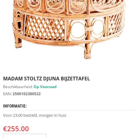
S
D
I
E
R
E
N
M
E
U
B
E
MADAM STOLTZ DJUNA BIJZETTAFEL
L
S
Beschikbaarheid:
Op Voorraad
EAN:
2500102380522
K
A
INFORMATIE:
S
T
Voor 23:00 besteld, morgen in huis
E
N
€
255.00