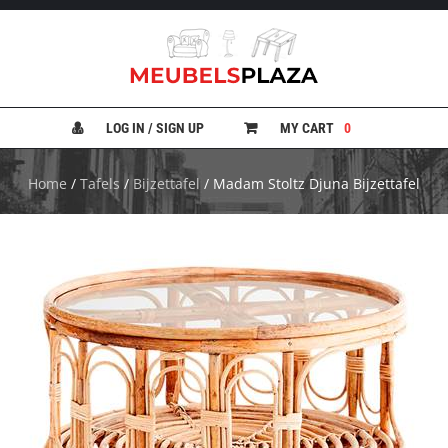
B
A
N
LOG IN / SIGN UP
MY CART
0
K
E
N
Home
/
Tafels
/
Bijzettafel
/ Madam Stoltz Djuna Bijzettafel
B
E
D
D
E
N
B
U
R
E
A
U