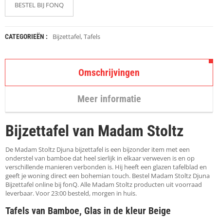
K
BESTEL BIJ FONQ
A
P
S
T
Bijzettafel
,
Tafels
CATEGORIEËN :
O
K
K
Omschrijvingen
E
N
Meer informatie
S
T
O
Bijzettafel van Madam Stoltz
E
L
E
De Madam Stoltz Djuna bijzettafel is een bijzonder item met een
N
onderstel van bamboe dat heel sierlijk in elkaar verweven is en op
verschillende manieren verbonden is. Hij heeft een glazen tafelblad en
geeft je woning direct een bohemian touch. Bestel Madam Stoltz Djuna
T
Bijzettafel online bij fonQ. Alle Madam Stoltz producten uit voorraad
A
leverbaar. Voor 23:00 besteld, morgen in huis.
F
E
Tafels van Bamboe, Glas in de kleur Beige
L