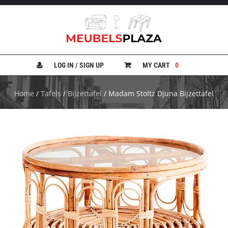
B
A
N
LOG IN / SIGN UP
MY CART
0
K
E
N
Home
/
Tafels
/
Bijzettafel
/ Madam Stoltz Djuna Bijzettafel
B
E
D
D
E
N
B
U
R
E
A
U