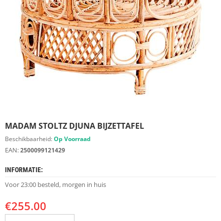
S
D
I
E
R
E
N
M
E
U
B
E
MADAM STOLTZ DJUNA BIJZETTAFEL
L
S
Beschikbaarheid:
Op Voorraad
EAN:
2500099121429
K
A
INFORMATIE:
S
T
Voor 23:00 besteld, morgen in huis
E
N
€
255.00