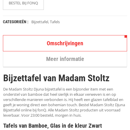
K
BESTEL BIJ FONQ
A
P
S
T
Bijzettafel
,
Tafels
CATEGORIEËN :
O
K
K
Omschrijvingen
E
N
Meer informatie
S
T
O
Bijzettafel van Madam Stoltz
E
L
E
De Madam Stoltz Djuna bijzettafel is een bijzonder item met een
N
onderstel van bamboe dat heel sierlijk in elkaar verweven is en op
verschillende manieren verbonden is. Hij heeft een glazen tafelblad en
geeft je woning direct een bohemian touch. Bestel Madam Stoltz Djuna
T
Bijzettafel online bij fonQ. Alle Madam Stoltz producten uit voorraad
A
leverbaar. Voor 23:00 besteld, morgen in huis.
F
E
Tafels van Bamboe, Glas in de kleur Zwart
L