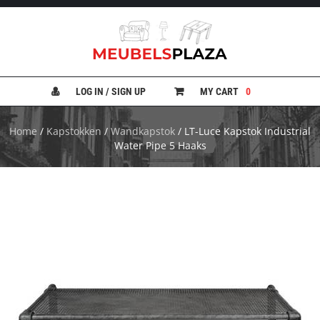
B
A
N
LOG IN / SIGN UP
MY CART
0
K
E
N
Home
/
Kapstokken
/
Wandkapstok
/ LT-Luce Kapstok Industrial
Water Pipe 5 Haaks
B
E
D
D
E
N
B
U
R
E
A
U