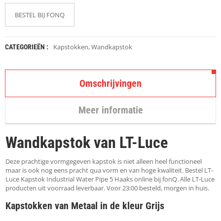
K
A
BESTEL BIJ FONQ
P
S
T
O
Kapstokken
,
Wandkapstok
CATEGORIEËN :
K
K
E
N
Omschrijvingen
S
Meer informatie
T
O
E
Wandkapstok van LT-Luce
L
E
N
Deze prachtige vormgegeven kapstok is niet alleen heel functioneel
maar is ook nog eens pracht qua vorm en van hoge kwaliteit. Bestel LT-
Luce Kapstok Industrial Water Pipe 5 Haaks online bij fonQ. Alle LT-Luce
T
producten uit voorraad leverbaar. Voor 23:00 besteld, morgen in huis.
A
F
Kapstokken van Metaal in de kleur Grijs
E
L