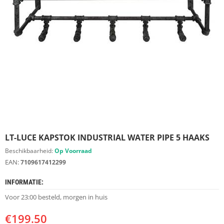
S
D
I
E
R
E
N
M
E
U
B
E
L
S
LT-LUCE KAPSTOK INDUSTRIAL WATER PIPE 5 HAAKS
Beschikbaarheid:
Op Voorraad
K
EAN:
7109617412299
A
S
INFORMATIE:
T
E
Voor 23:00 besteld, morgen in huis
N
€
199.50