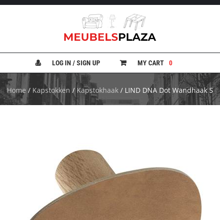
B
A
N
LOG IN / SIGN UP
MY CART
0
K
E
N
Home
/
Kapstokken
/
Kapstokhaak
/ LIND DNA Dot Wandhaak S
B
E
D
D
E
N
B
U
R
E
A
U