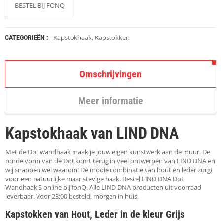
K
BESTEL BIJ FONQ
A
P
S
T
Kapstokhaak
,
Kapstokken
CATEGORIEËN :
O
K
K
E
Omschrijvingen
N
Meer informatie
S
T
O
Kapstokhaak van LIND DNA
E
L
E
Met de Dot wandhaak maak je jouw eigen kunstwerk aan de muur. De
N
ronde vorm van de Dot komt terug in veel ontwerpen van LIND DNA en
wij snappen wel waarom! De mooie combinatie van hout en leder zorgt
voor een natuurlijke maar stevige haak. Bestel LIND DNA Dot
T
Wandhaak S online bij fonQ. Alle LIND DNA producten uit voorraad
A
leverbaar. Voor 23:00 besteld, morgen in huis.
F
E
Kapstokken van Hout, Leder in de kleur Grijs
L