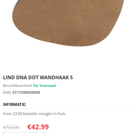
S
D
I
E
R
E
N
M
E
U
B
E
LIND DNA DOT WANDHAAK S
L
S
Beschikbaarheid:
Op Voorraad
EAN:
5711590030098
K
A
INFORMATIE:
S
T
Voor 23:00 besteld, morgen in huis
E
N
€
42.99
€
50.00