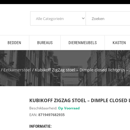
BEDDEN
BUREAUS
DIERENMEUBELS
KASTEN
/
Eetkamerstoel
/ Kubikoff ZigZag stoel – Dimple closed lichtgrijs –
KUBIKOFF ZIGZAG STOEL – DIMPLE CLOSED 
Beschikbaarheid:
Op Voorraad
EAN:
8719497682935
INFORMATIE: