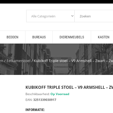
BEDDEN
BUREAUS
DIERENMEUBELS
KASTEN
en
/
Eetkamerstoel
/ Kubikoff Triple stoel – V9 Armshell – Zwart – Z
KUBIKOFF TRIPLE STOEL – V9 ARMSHELL – 
Beschikbaarheid:
Op Voorraad
EAN:
3251339030917
INFORMATIE: