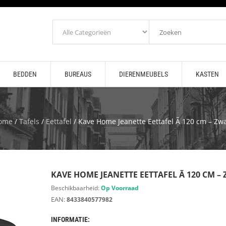
BEDDEN
BUREAUS
DIERENMEUBELS
KASTEN
ome
/
Tafels
/
Eettafel
/ Kave Home Jeanette Eettafel Ã 120 cm – Zw
KAVE HOME JEANETTE EETTAFEL Ã 120 CM –
Beschikbaarheid:
Op Voorraad
EAN:
8433840577982
INFORMATIE: