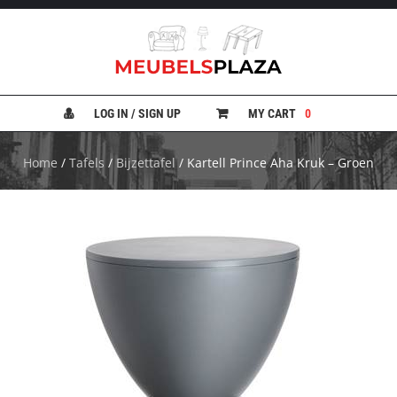
B
A
N
LOG IN / SIGN UP
MY CART
0
K
E
N
Home
/
Tafels
/
Bijzettafel
/ Kartell Prince Aha Kruk – Groen
B
E
D
D
E
N
B
U
R
E
A
U