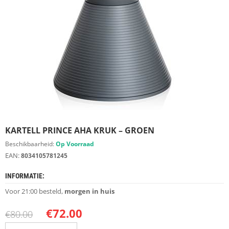
S
D
I
E
R
E
N
M
E
U
B
E
KARTELL PRINCE AHA KRUK – GROEN
L
S
Beschikbaarheid:
Op Voorraad
EAN:
8034105781245
K
A
INFORMATIE:
S
T
Voor 21:00 besteld,
morgen in huis
E
N
€
72.00
€
80.00