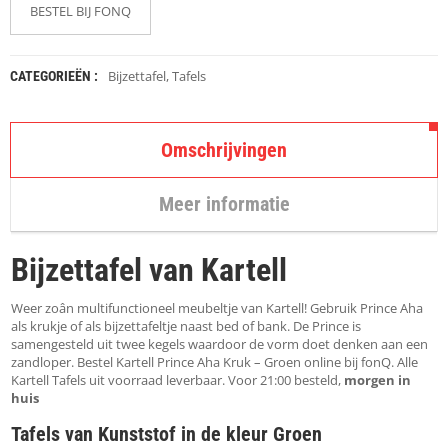
K
BESTEL BIJ FONQ
A
P
S
T
Bijzettafel
,
Tafels
CATEGORIEËN :
O
K
K
E
Omschrijvingen
N
Meer informatie
S
T
O
Bijzettafel van Kartell
E
L
E
Weer zoân multifunctioneel meubeltje van Kartell! Gebruik Prince Aha
N
als krukje of als bijzettafeltje naast bed of bank. De Prince is
samengesteld uit twee kegels waardoor de vorm doet denken aan een
zandloper. Bestel Kartell Prince Aha Kruk – Groen online bij fonQ. Alle
T
Kartell Tafels uit voorraad leverbaar. Voor 21:00 besteld,
morgen in
A
huis
F
E
Tafels van Kunststof in de kleur Groen
L