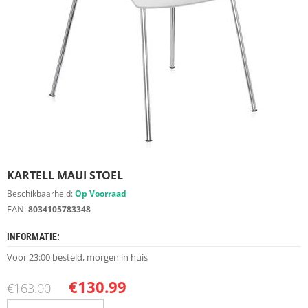
S
D
I
E
R
E
N
M
E
U
B
E
KARTELL MAUI STOEL
L
S
Beschikbaarheid:
Op Voorraad
EAN:
8034105783348
K
A
INFORMATIE:
S
T
Voor 23:00 besteld, morgen in huis
E
N
€
130.99
€
163.00