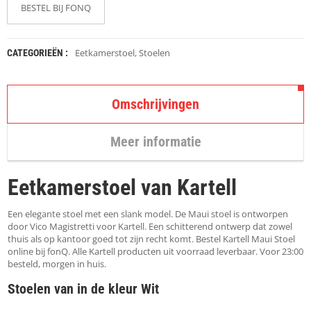
K
BESTEL BIJ FONQ
A
P
S
T
Eetkamerstoel
,
Stoelen
CATEGORIEËN :
O
K
K
E
Omschrijvingen
N
Meer informatie
S
T
O
Eetkamerstoel van Kartell
E
L
E
Een elegante stoel met een slank model. De Maui stoel is ontworpen
N
door Vico Magistretti voor Kartell. Een schitterend ontwerp dat zowel
thuis als op kantoor goed tot zijn recht komt. Bestel Kartell Maui Stoel
online bij fonQ. Alle Kartell producten uit voorraad leverbaar. Voor 23:00
T
besteld, morgen in huis.
A
F
Stoelen van in de kleur Wit
E
L