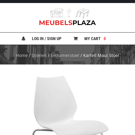
B
A
N
LOG IN / SIGN UP
MY CART
0
K
E
N
Home
/
Stoelen
/
Eetkamerstoel
/ Kartell Maui Stoel
B
E
D
D
E
N
B
U
R
E
A
U