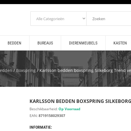
BEDDEN
BUREAUS
DIERENMEUBELS
KASTEN
edden
/
Boxspring
/ Karlsson bedden boxspring Silkeborg Trend ve
KARLSSON BEDDEN BOXSPRING SILKEBORG
Beschikbaarheid:
Op Voorraad
EAN:
8719158029307
INFORMATIE: