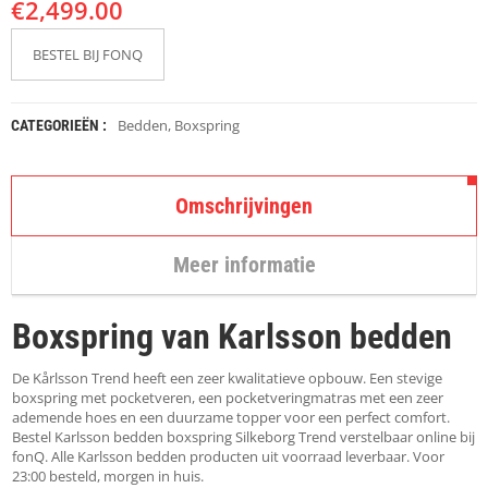
€
K
2,499.00
A
P
BESTEL BIJ FONQ
S
T
O
K
Bedden
,
Boxspring
CATEGORIEËN :
K
E
N
Omschrijvingen
S
T
Meer informatie
O
E
L
Boxspring van Karlsson bedden
E
N
De Kårlsson Trend heeft een zeer kwalitatieve opbouw. Een stevige
T
boxspring met pocketveren, een pocketveringmatras met een zeer
A
ademende hoes en een duurzame topper voor een perfect comfort.
F
Bestel Karlsson bedden boxspring Silkeborg Trend verstelbaar online bij
E
fonQ. Alle Karlsson bedden producten uit voorraad leverbaar. Voor
L
23:00 besteld, morgen in huis.