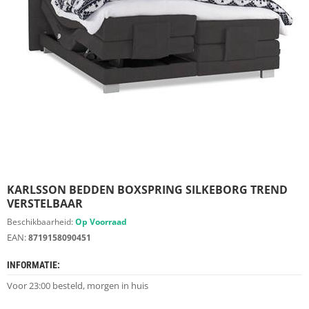
S
D
I
E
R
E
N
M
E
U
B
E
L
S
KARLSSON BEDDEN BOXSPRING SILKEBORG TREND
VERSTELBAAR
K
Beschikbaarheid:
Op Voorraad
A
EAN:
8719158090451
S
T
INFORMATIE:
E
N
Voor 23:00 besteld, morgen in huis