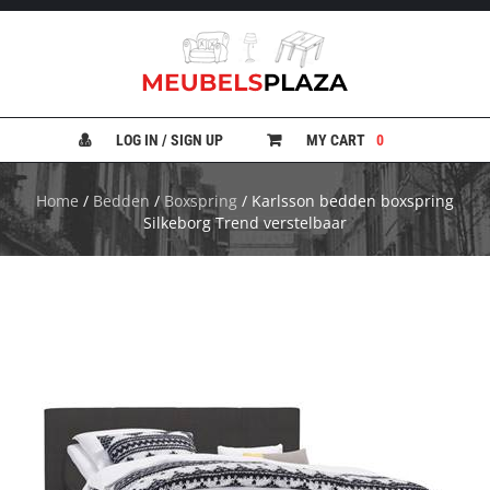
B
A
N
LOG IN / SIGN UP
MY CART
0
K
E
N
Home
/
Bedden
/
Boxspring
/ Karlsson bedden boxspring
Silkeborg Trend verstelbaar
B
E
D
D
E
N
B
U
R
E
A
U