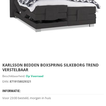
S
D
I
E
R
E
N
M
E
U
B
E
L
S
KARLSSON BEDDEN BOXSPRING SILKEBORG TREND
VERSTELBAAR
K
Beschikbaarheid:
Op Voorraad
A
EAN:
8719158029321
S
T
INFORMATIE:
E
N
Voor 23:00 besteld, morgen in huis