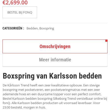
€
K
2,699.00
A
P
BESTEL BIJ FONQ
S
T
O
K
Bedden
,
Boxspring
CATEGORIEËN :
K
E
N
Omschrijvingen
S
T
Meer informatie
O
E
L
Boxspring van Karlsson bedden
E
N
De Kårlsson Trend heeft een zeer kwalitatieve opbouw. Een stevige
T
boxspring met pocketveren, een pocketveringmatras met een zeer
A
ademende hoes en een duurzame topper voor een perfect comfort.
F
Bestel Karlsson bedden boxspring Silkeborg Trend verstelbaar online bij
E
fonQ. Alle Karlsson bedden producten uit voorraad leverbaar. Voor
L
23:00 besteld, morgen in huis.