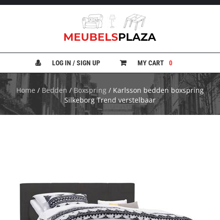
B
A
N
LOG IN / SIGN UP
MY CART
0
K
E
N
Home
/
Bedden
/
Boxspring
/ Karlsson bedden boxspring
Silkeborg Trend verstelbaar
B
E
D
D
E
N
B
U
R
E
A
U