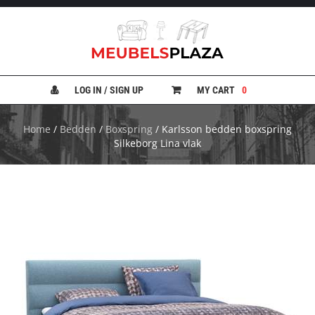
B
A
N
LOG IN / SIGN UP
MY CART
0
K
E
N
Home
/
Bedden
/
Boxspring
/ Karlsson bedden boxspring
Silkeborg Lina vlak
B
E
D
D
E
N
B
U
R
E
A
U