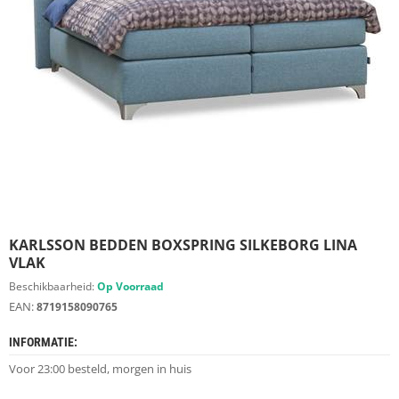
S
D
I
E
R
E
N
M
E
U
B
E
L
S
KARLSSON BEDDEN BOXSPRING SILKEBORG LINA
VLAK
K
Beschikbaarheid:
Op Voorraad
A
EAN:
8719158090765
S
T
INFORMATIE:
E
N
Voor 23:00 besteld, morgen in huis