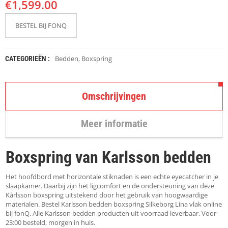
€
K
1,599.00
A
P
BESTEL BIJ FONQ
S
T
O
K
Bedden
,
Boxspring
CATEGORIEËN :
K
E
N
Omschrijvingen
S
T
Meer informatie
O
E
L
Boxspring van Karlsson bedden
E
N
Het hoofdbord met horizontale stiknaden is een echte eyecatcher in je
T
slaapkamer. Daarbij zijn het ligcomfort en de ondersteuning van deze
A
Kårlsson boxspring uitstekend door het gebruik van hoogwaardige
F
materialen. Bestel Karlsson bedden boxspring Silkeborg Lina vlak online
E
bij fonQ. Alle Karlsson bedden producten uit voorraad leverbaar. Voor
L
23:00 besteld, morgen in huis.