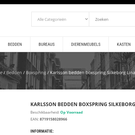
BEDDEN
BUREAUS
DIERENMEUBELS
KASTEN
e
/
Bedden
/
Boxspring
/ Karlsson bedden boxspring Silkeborg Lina
KARLSSON BEDDEN BOXSPRING SILKEBORG
Beschikbaarheid:
Op Voorraad
EAN:
8719158028966
INFORMATIE: