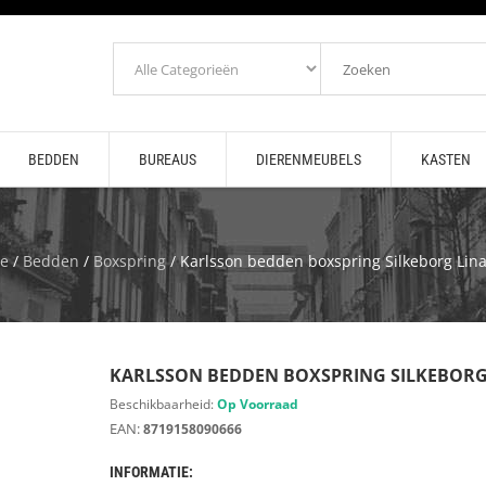
BEDDEN
BUREAUS
DIERENMEUBELS
KASTEN
e
/
Bedden
/
Boxspring
/ Karlsson bedden boxspring Silkeborg Lina
KARLSSON BEDDEN BOXSPRING SILKEBORG
Beschikbaarheid:
Op Voorraad
EAN:
8719158090666
INFORMATIE: