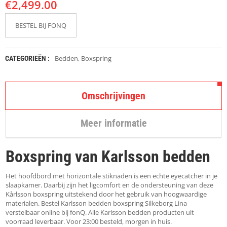
€
K
2,499.00
A
P
BESTEL BIJ FONQ
S
T
O
K
Bedden
,
Boxspring
CATEGORIEËN :
K
E
N
Omschrijvingen
S
T
Meer informatie
O
E
L
Boxspring van Karlsson bedden
E
N
Het hoofdbord met horizontale stiknaden is een echte eyecatcher in je
T
slaapkamer. Daarbij zijn het ligcomfort en de ondersteuning van deze
A
Kårlsson boxspring uitstekend door het gebruik van hoogwaardige
F
materialen. Bestel Karlsson bedden boxspring Silkeborg Lina
E
verstelbaar online bij fonQ. Alle Karlsson bedden producten uit
L
voorraad leverbaar. Voor 23:00 besteld, morgen in huis.