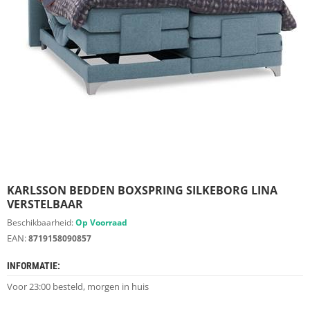
S
D
I
E
R
E
N
M
E
U
B
E
L
S
KARLSSON BEDDEN BOXSPRING SILKEBORG LINA
VERSTELBAAR
K
Beschikbaarheid:
Op Voorraad
A
EAN:
8719158090857
S
T
INFORMATIE:
E
N
Voor 23:00 besteld, morgen in huis