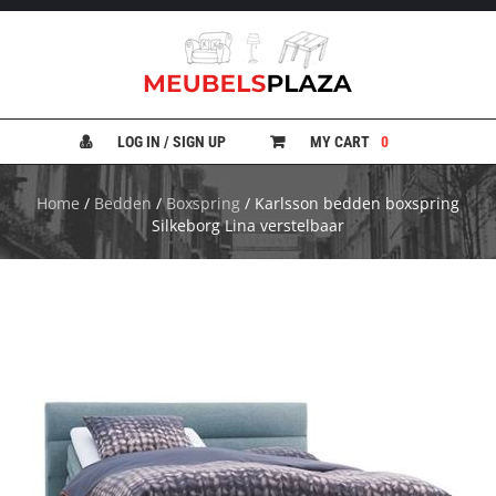
B
A
N
LOG IN / SIGN UP
MY CART
0
K
E
N
Home
/
Bedden
/
Boxspring
/ Karlsson bedden boxspring
Silkeborg Lina verstelbaar
B
E
D
D
E
N
B
U
R
E
A
U