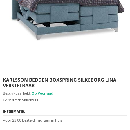
S
D
I
E
R
E
N
M
E
U
B
E
L
S
KARLSSON BEDDEN BOXSPRING SILKEBORG LINA
VERSTELBAAR
K
Beschikbaarheid:
Op Voorraad
A
EAN:
8719158028911
S
T
INFORMATIE:
E
N
Voor 23:00 besteld, morgen in huis