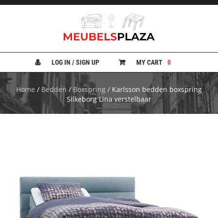
B
A
N
LOG IN / SIGN UP
MY CART
0
K
E
N
Home
/
Bedden
/
Boxspring
/ Karlsson bedden boxspring
Silkeborg Lina verstelbaar
B
E
D
D
E
N
B
U
R
E
A
U