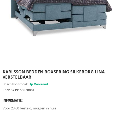
S
D
I
E
R
E
N
M
E
U
B
E
L
S
KARLSSON BEDDEN BOXSPRING SILKEBORG LINA
VERSTELBAAR
K
Beschikbaarheid:
Op Voorraad
A
EAN:
8719158028881
S
T
INFORMATIE:
E
N
Voor 23:00 besteld, morgen in huis