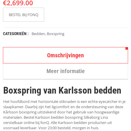
€
K
2,699.00
A
P
BESTEL BIJ FONQ
S
T
O
K
Bedden
,
Boxspring
CATEGORIEËN :
K
E
N
Omschrijvingen
S
T
Meer informatie
O
E
L
Boxspring van Karlsson bedden
E
N
Het hoofdbord met horizontale stiknaden is een echte eyecatcher in je
T
slaapkamer. Daarbij zijn het ligcomfort en de ondersteuning van deze
A
Kårlsson boxspring uitstekend door het gebruik van hoogwaardige
F
materialen. Bestel Karlsson bedden boxspring Silkeborg Lina
E
verstelbaar online bij fonQ. Alle Karlsson bedden producten uit
L
voorraad leverbaar. Voor 23:00 besteld, morgen in huis.