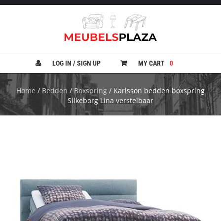
B
A
N
LOG IN / SIGN UP
MY CART
0
K
E
N
Home
/
Bedden
/
Boxspring
/ Karlsson bedden boxspring
Silkeborg Lina verstelbaar
B
E
D
D
E
N
B
U
R
E
A
U