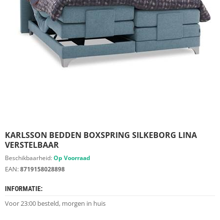
S
D
I
E
R
E
N
M
E
U
B
E
L
S
KARLSSON BEDDEN BOXSPRING SILKEBORG LINA
VERSTELBAAR
K
Beschikbaarheid:
Op Voorraad
A
EAN:
8719158028898
S
T
INFORMATIE:
E
N
Voor 23:00 besteld, morgen in huis