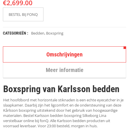
€
K
2,699.00
A
P
BESTEL BIJ FONQ
S
T
O
K
Bedden
,
Boxspring
CATEGORIEËN :
K
E
N
Omschrijvingen
S
T
Meer informatie
O
E
L
Boxspring van Karlsson bedden
E
N
Het hoofdbord met horizontale stiknaden is een echte eyecatcher in je
T
slaapkamer. Daarbij zijn het ligcomfort en de ondersteuning van deze
A
Kårlsson boxspring uitstekend door het gebruik van hoogwaardige
F
materialen. Bestel Karlsson bedden boxspring Silkeborg Lina
E
verstelbaar online bij fonQ. Alle Karlsson bedden producten uit
L
voorraad leverbaar. Voor 23:00 besteld, morgen in huis.