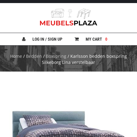
B
A
N
LOG IN / SIGN UP
MY CART
0
K
E
N
Home
/
Bedden
/
Boxspring
/ Karlsson bedden boxspring
Silkeborg Lina verstelbaar
B
E
D
D
E
N
B
U
R
E
A
U