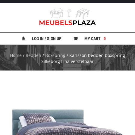
B
A
N
LOG IN / SIGN UP
MY CART
0
K
E
N
Home
/
Bedden
/
Boxspring
/ Karlsson bedden boxspring
Silkeborg Lina verstelbaar
B
E
D
D
E
N
B
U
R
E
A
U