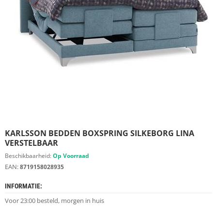
S
D
I
E
R
E
N
M
E
U
B
E
L
S
KARLSSON BEDDEN BOXSPRING SILKEBORG LINA
VERSTELBAAR
K
Beschikbaarheid:
Op Voorraad
A
EAN:
8719158028935
S
T
INFORMATIE:
E
N
Voor 23:00 besteld, morgen in huis