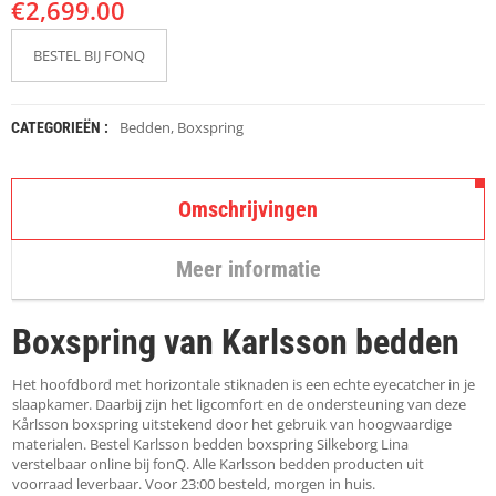
€
K
2,699.00
A
P
BESTEL BIJ FONQ
S
T
O
K
Bedden
,
Boxspring
CATEGORIEËN :
K
E
N
Omschrijvingen
S
T
Meer informatie
O
E
L
Boxspring van Karlsson bedden
E
N
Het hoofdbord met horizontale stiknaden is een echte eyecatcher in je
T
slaapkamer. Daarbij zijn het ligcomfort en de ondersteuning van deze
A
Kårlsson boxspring uitstekend door het gebruik van hoogwaardige
F
materialen. Bestel Karlsson bedden boxspring Silkeborg Lina
E
verstelbaar online bij fonQ. Alle Karlsson bedden producten uit
L
voorraad leverbaar. Voor 23:00 besteld, morgen in huis.