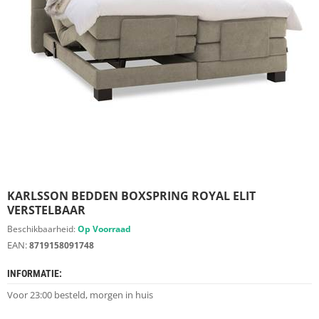
S
D
I
E
R
E
N
M
E
U
B
E
L
S
KARLSSON BEDDEN BOXSPRING ROYAL ELIT
VERSTELBAAR
K
Beschikbaarheid:
Op Voorraad
A
EAN:
8719158091748
S
T
INFORMATIE:
E
N
Voor 23:00 besteld, morgen in huis