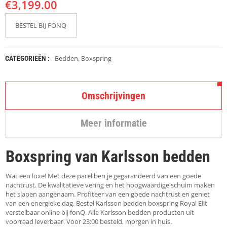
€
K
3,199.00
A
P
BESTEL BIJ FONQ
S
T
O
K
Bedden
,
Boxspring
CATEGORIEËN :
K
E
N
Omschrijvingen
S
T
Meer informatie
O
E
L
Boxspring van Karlsson bedden
E
N
Wat een luxe! Met deze parel ben je gegarandeerd van een goede
T
nachtrust. De kwalitatieve vering en het hoogwaardige schuim maken
A
het slapen aangenaam. Profiteer van een goede nachtrust en geniet
F
van een energieke dag. Bestel Karlsson bedden boxspring Royal Elit
E
verstelbaar online bij fonQ. Alle Karlsson bedden producten uit
L
voorraad leverbaar. Voor 23:00 besteld, morgen in huis.