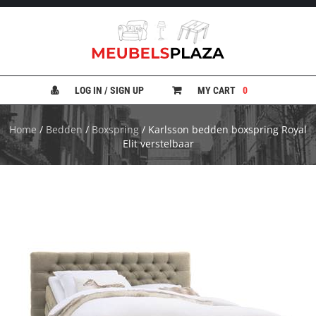
B
A
N
LOG IN / SIGN UP
MY CART
0
K
E
N
Home
/
Bedden
/
Boxspring
/ Karlsson bedden boxspring Royal
Elit verstelbaar
B
E
D
D
E
N
B
U
R
E
A
U