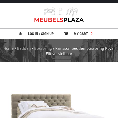
B
A
N
LOG IN / SIGN UP
MY CART
0
K
E
N
Home
/
Bedden
/
Boxspring
/ Karlsson bedden boxspring Royal
Elit verstelbaar
B
E
D
D
E
N
B
U
R
E
A
U