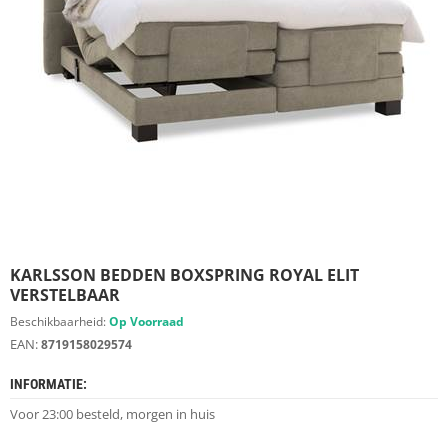
S
D
I
E
R
E
N
M
E
U
B
E
L
S
KARLSSON BEDDEN BOXSPRING ROYAL ELIT
VERSTELBAAR
K
Beschikbaarheid:
Op Voorraad
A
EAN:
8719158029574
S
T
INFORMATIE:
E
N
Voor 23:00 besteld, morgen in huis