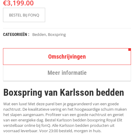
€
K
3,199.00
A
P
BESTEL BIJ FONQ
S
T
O
K
Bedden
,
Boxspring
CATEGORIEËN :
K
E
N
Omschrijvingen
S
T
Meer informatie
O
E
L
Boxspring van Karlsson bedden
E
N
Wat een luxe! Met deze parel ben je gegarandeerd van een goede
T
nachtrust. De kwalitatieve vering en het hoogwaardige schuim maken
A
het slapen aangenaam. Profiteer van een goede nachtrust en geniet
F
van een energieke dag. Bestel Karlsson bedden boxspring Royal Elit
E
verstelbaar online bij fonQ. Alle Karlsson bedden producten uit
L
voorraad leverbaar. Voor 23:00 besteld, morgen in huis.