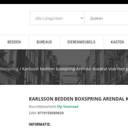
BEDDEN
BUREAUS
DIERENMEUBELS
KASTEN
Boxspring
/ Karlsson bedden boxspring Arendal Kvadrat vlak met g
KARLSSON BEDDEN BOXSPRING ARENDAL K
Beschikbaarheid:
Op Voorraad
EAN:
8719158089820
INFORMATIE: