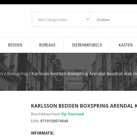
BEDDEN
BUREAUS
DIERENMEUBELS
KASTEN
en
/
Boxspring
/ Karlsson bedden boxspring Arendal Kvadrat vlak m
KARLSSON BEDDEN BOXSPRING ARENDAL K
Beschikbaarheid:
Op Voorraad
EAN:
8719158074048
INFORMATIE: