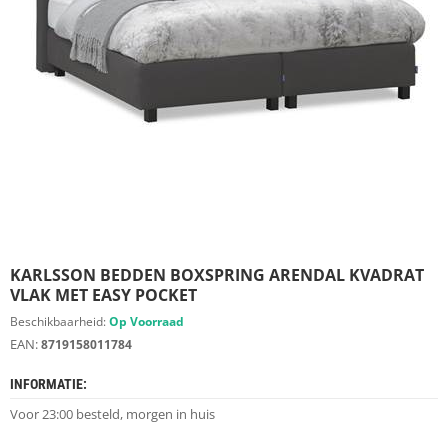
S
D
I
E
R
E
N
M
E
U
B
E
L
S
KARLSSON BEDDEN BOXSPRING ARENDAL KVADRAT
VLAK MET EASY POCKET
K
Beschikbaarheid:
Op Voorraad
A
EAN:
8719158011784
S
T
INFORMATIE:
E
N
Voor 23:00 besteld, morgen in huis