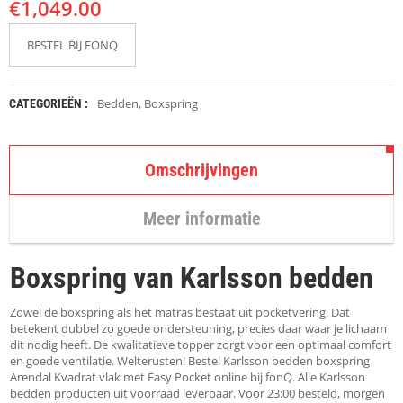
€
K
1,049.00
A
P
BESTEL BIJ FONQ
S
T
O
K
Bedden
,
Boxspring
CATEGORIEËN :
K
E
N
Omschrijvingen
S
T
Meer informatie
O
E
L
Boxspring van Karlsson bedden
E
N
Zowel de boxspring als het matras bestaat uit pocketvering. Dat
T
betekent dubbel zo goede ondersteuning, precies daar waar je lichaam
A
dit nodig heeft. De kwalitatieve topper zorgt voor een optimaal comfort
F
en goede ventilatie. Welterusten! Bestel Karlsson bedden boxspring
E
Arendal Kvadrat vlak met Easy Pocket online bij fonQ. Alle Karlsson
L
bedden producten uit voorraad leverbaar. Voor 23:00 besteld, morgen