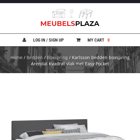
B
A
N
LOG IN / SIGN UP
MY CART
0
K
E
N
Home
/
Bedden
/
Boxspring
/ Karlsson bedden boxspring
Arendal Kvadrat vlak met Easy Pocket
B
E
D
D
E
N
B
U
R
E
A
U