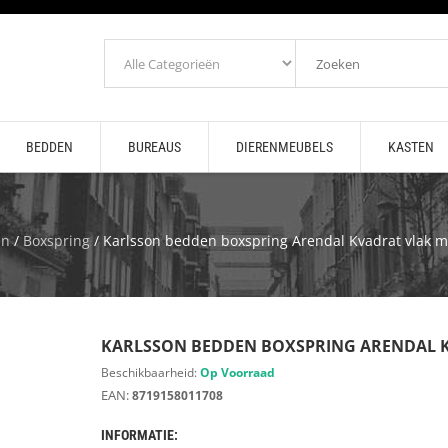
BEDDEN
BUREAUS
DIERENMEUBELS
KASTEN
en
/
Boxspring
/ Karlsson bedden boxspring Arendal Kvadrat vlak m
KARLSSON BEDDEN BOXSPRING ARENDAL K
Beschikbaarheid:
Op Voorraad
EAN:
8719158011708
INFORMATIE: