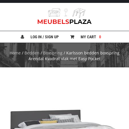
B
A
N
LOG IN / SIGN UP
MY CART
0
K
E
N
Home
/
Bedden
/
Boxspring
/ Karlsson bedden boxspring
Arendal Kvadrat vlak met Easy Pocket
B
E
D
D
E
N
B
U
R
E
A
U