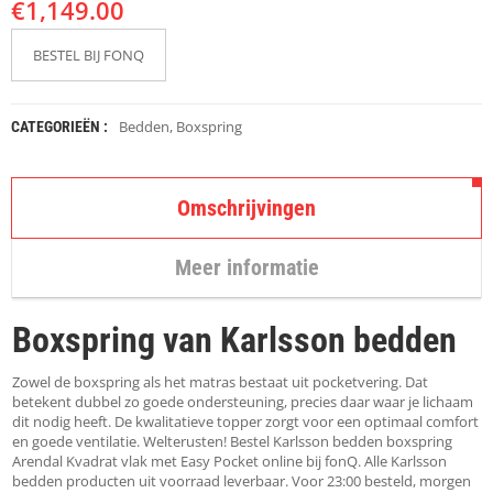
€
K
1,149.00
A
P
BESTEL BIJ FONQ
S
T
O
K
Bedden
,
Boxspring
CATEGORIEËN :
K
E
N
Omschrijvingen
S
T
Meer informatie
O
E
L
Boxspring van Karlsson bedden
E
N
Zowel de boxspring als het matras bestaat uit pocketvering. Dat
T
betekent dubbel zo goede ondersteuning, precies daar waar je lichaam
A
dit nodig heeft. De kwalitatieve topper zorgt voor een optimaal comfort
F
en goede ventilatie. Welterusten! Bestel Karlsson bedden boxspring
E
Arendal Kvadrat vlak met Easy Pocket online bij fonQ. Alle Karlsson
L
bedden producten uit voorraad leverbaar. Voor 23:00 besteld, morgen