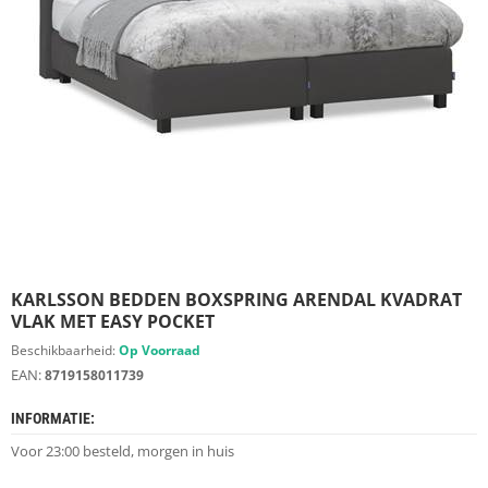
S
D
I
E
R
E
N
M
E
U
B
E
L
S
KARLSSON BEDDEN BOXSPRING ARENDAL KVADRAT
VLAK MET EASY POCKET
K
Beschikbaarheid:
Op Voorraad
A
EAN:
8719158011739
S
T
INFORMATIE:
E
N
Voor 23:00 besteld, morgen in huis