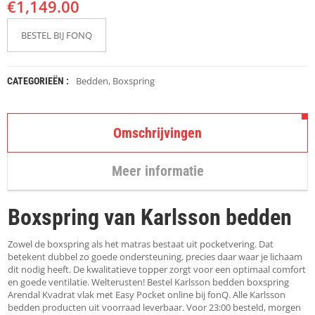
€
K
1,149.00
A
P
BESTEL BIJ FONQ
S
T
O
K
Bedden
,
Boxspring
CATEGORIEËN :
K
E
N
Omschrijvingen
S
T
Meer informatie
O
E
L
Boxspring van Karlsson bedden
E
N
Zowel de boxspring als het matras bestaat uit pocketvering. Dat
T
betekent dubbel zo goede ondersteuning, precies daar waar je lichaam
A
dit nodig heeft. De kwalitatieve topper zorgt voor een optimaal comfort
F
en goede ventilatie. Welterusten! Bestel Karlsson bedden boxspring
E
Arendal Kvadrat vlak met Easy Pocket online bij fonQ. Alle Karlsson
L
bedden producten uit voorraad leverbaar. Voor 23:00 besteld, morgen