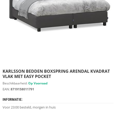
S
D
I
E
R
E
N
M
E
U
B
E
L
S
KARLSSON BEDDEN BOXSPRING ARENDAL KVADRAT
VLAK MET EASY POCKET
K
Beschikbaarheid:
Op Voorraad
A
EAN:
8719158011791
S
T
INFORMATIE:
E
N
Voor 23:00 besteld, morgen in huis