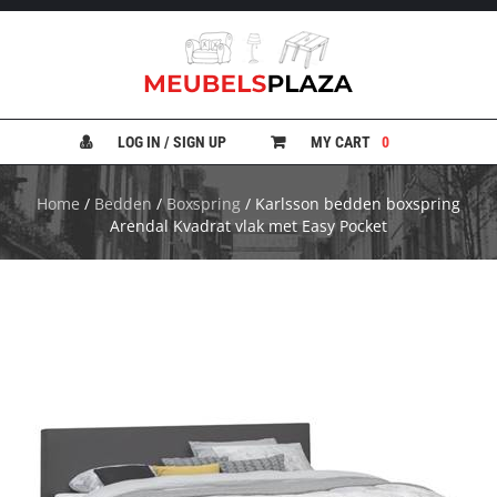
B
A
N
LOG IN / SIGN UP
MY CART
0
K
E
N
Home
/
Bedden
/
Boxspring
/ Karlsson bedden boxspring
Arendal Kvadrat vlak met Easy Pocket
B
E
D
D
E
N
B
U
R
E
A
U