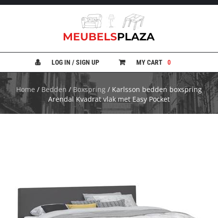
B
A
N
LOG IN / SIGN UP
MY CART
0
K
E
N
Home
/
Bedden
/
Boxspring
/ Karlsson bedden boxspring
Arendal Kvadrat vlak met Easy Pocket
B
E
D
D
E
N
B
U
R
E
A
U