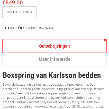
€
K
849.00
A
P
BESTEL BIJ FONQ
S
T
O
K
Bedden
,
Boxspring
CATEGORIEËN :
K
E
N
Omschrijvingen
S
T
Meer informatie
O
E
L
Boxspring van Karlsson bedden
E
N
Zowel de boxspring als het matras bestaat uit pocketvering. Dat
T
betekent dubbel zo goede ondersteuning, precies daar waar je lichaam
A
dit nodig heeft. De kwalitatieve topper zorgt voor een optimaal comfort
F
en goede ventilatie. Welterusten! Bestel Karlsson bedden boxspring
E
Arendal Kvadrat vlak met Easy Pocket online bij fonQ. Alle Karlsson
L
bedden producten uit voorraad leverbaar. Voor 23:00 besteld, morgen