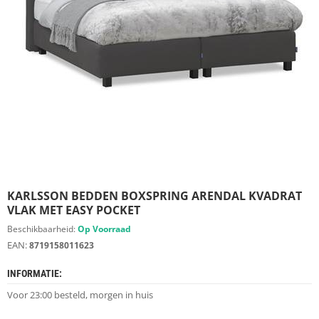
S
D
I
E
R
E
N
M
E
U
B
E
L
S
KARLSSON BEDDEN BOXSPRING ARENDAL KVADRAT
VLAK MET EASY POCKET
K
Beschikbaarheid:
Op Voorraad
A
EAN:
8719158011623
S
T
INFORMATIE:
E
N
Voor 23:00 besteld, morgen in huis