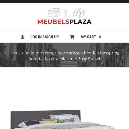
B
A
N
LOG IN / SIGN UP
MY CART
0
K
E
N
Home
/
Bedden
/
Boxspring
/ Karlsson bedden boxspring
Arendal Kvadrat vlak met Easy Pocket
B
E
D
D
E
N
B
U
R
E
A
U