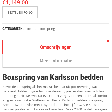
€
K
1,149.00
A
P
BESTEL BIJ FONQ
S
T
O
K
Bedden
,
Boxspring
CATEGORIEËN :
K
E
N
Omschrijvingen
S
T
Meer informatie
O
E
L
Boxspring van Karlsson bedden
E
N
Zowel de boxspring als het matras bestaat uit pocketvering. Dat
T
betekent dubbel zo goede ondersteuning, precies daar waar je lichaam
A
dit nodig heeft. De kwalitatieve topper zorgt voor een optimaal comfort
F
en goede ventilatie. Welterusten! Bestel Karlsson bedden boxspring
E
Arendal Kvadrat vlak met Easy Pocket online bij fonQ. Alle Karlsson
L
bedden producten uit voorraad leverbaar. Voor 23:00 besteld, morgen