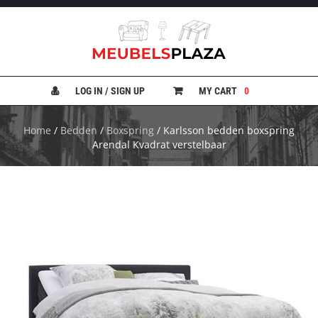
B
A
N
LOG IN / SIGN UP
MY CART
0
K
E
N
Home
/
Bedden
/
Boxspring
/ Karlsson bedden boxspring
Arendal Kvadrat verstelbaar
B
E
D
D
E
N
B
U
R
E
A
U