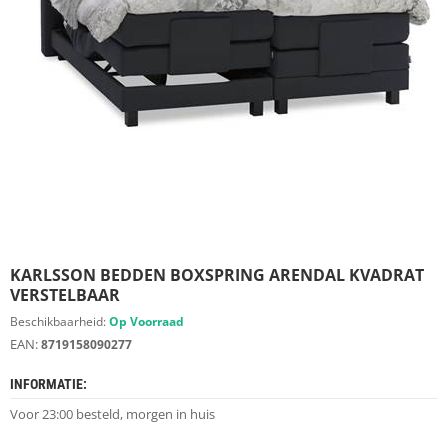
S
D
I
E
R
E
N
M
E
U
B
E
L
S
KARLSSON BEDDEN BOXSPRING ARENDAL KVADRAT
VERSTELBAAR
K
Beschikbaarheid:
Op Voorraad
A
EAN:
8719158090277
S
T
INFORMATIE:
E
N
Voor 23:00 besteld, morgen in huis