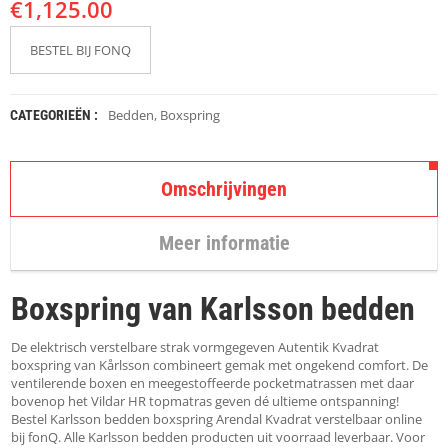
€
K
1,125.00
A
P
BESTEL BIJ FONQ
S
T
O
K
Bedden
,
Boxspring
CATEGORIEËN :
K
E
N
Omschrijvingen
S
T
Meer informatie
O
E
L
Boxspring van Karlsson bedden
E
N
De elektrisch verstelbare strak vormgegeven Autentik Kvadrat
T
boxspring van Kårlsson combineert gemak met ongekend comfort. De
A
ventilerende boxen en meegestoffeerde pocketmatrassen met daar
F
bovenop het Vildar HR topmatras geven dé ultieme ontspanning!
E
Bestel Karlsson bedden boxspring Arendal Kvadrat verstelbaar online
L
bij fonQ. Alle Karlsson bedden producten uit voorraad leverbaar. Voor