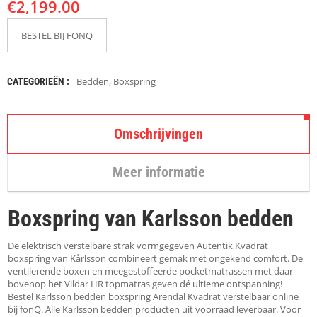
€
K
2,199.00
A
P
BESTEL BIJ FONQ
S
T
O
K
Bedden
,
Boxspring
CATEGORIEËN :
K
E
N
Omschrijvingen
S
T
Meer informatie
O
E
L
Boxspring van Karlsson bedden
E
N
De elektrisch verstelbare strak vormgegeven Autentik Kvadrat
T
boxspring van Kårlsson combineert gemak met ongekend comfort. De
A
ventilerende boxen en meegestoffeerde pocketmatrassen met daar
F
bovenop het Vildar HR topmatras geven dé ultieme ontspanning!
E
Bestel Karlsson bedden boxspring Arendal Kvadrat verstelbaar online
L
bij fonQ. Alle Karlsson bedden producten uit voorraad leverbaar. Voor