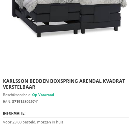
S
D
I
E
R
E
N
M
E
U
B
E
L
S
KARLSSON BEDDEN BOXSPRING ARENDAL KVADRAT
VERSTELBAAR
K
Beschikbaarheid:
Op Voorraad
A
EAN:
8719158029741
S
T
INFORMATIE:
E
N
Voor 23:00 besteld, morgen in huis