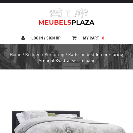
B
A
N
LOG IN / SIGN UP
MY CART
0
K
E
N
Home
/
Bedden
/
Boxspring
/ Karlsson bedden boxspring
Arendal Kvadrat verstelbaar
B
E
D
D
E
N
B
U
R
E
A
U