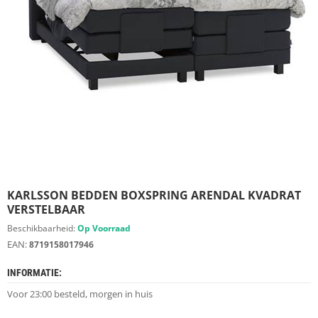
S
D
I
E
R
E
N
M
E
U
B
E
L
S
KARLSSON BEDDEN BOXSPRING ARENDAL KVADRAT
VERSTELBAAR
K
Beschikbaarheid:
Op Voorraad
A
EAN:
8719158017946
S
T
INFORMATIE:
E
N
Voor 23:00 besteld, morgen in huis