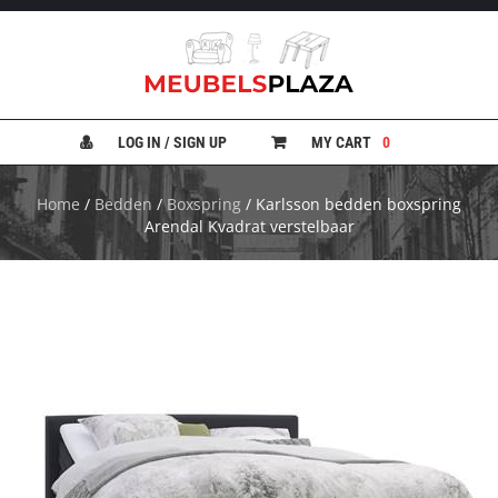
B
A
N
LOG IN / SIGN UP
MY CART
0
K
E
N
Home
/
Bedden
/
Boxspring
/ Karlsson bedden boxspring
Arendal Kvadrat verstelbaar
B
E
D
D
E
N
B
U
R
E
A
U