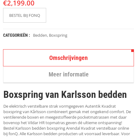
€
K
2,199.00
A
P
BESTEL BIJ FONQ
S
T
O
K
Bedden
,
Boxspring
CATEGORIEËN :
K
E
N
Omschrijvingen
S
T
Meer informatie
O
E
L
Boxspring van Karlsson bedden
E
N
De elektrisch verstelbare strak vormgegeven Autentik Kvadrat
T
boxspring van Kårlsson combineert gemak met ongekend comfort. De
A
ventilerende boxen en meegestoffeerde pocketmatrassen met daar
F
bovenop het Vildar HR topmatras geven dé ultieme ontspanning!
E
Bestel Karlsson bedden boxspring Arendal Kvadrat verstelbaar online
L
bij fonQ. Alle Karlsson bedden producten uit voorraad leverbaar. Voor