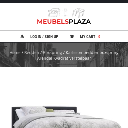
B
A
N
LOG IN / SIGN UP
MY CART
0
K
E
N
Home
/
Bedden
/
Boxspring
/ Karlsson bedden boxspring
Arendal Kvadrat verstelbaar
B
E
D
D
E
N
B
U
R
E
A
U