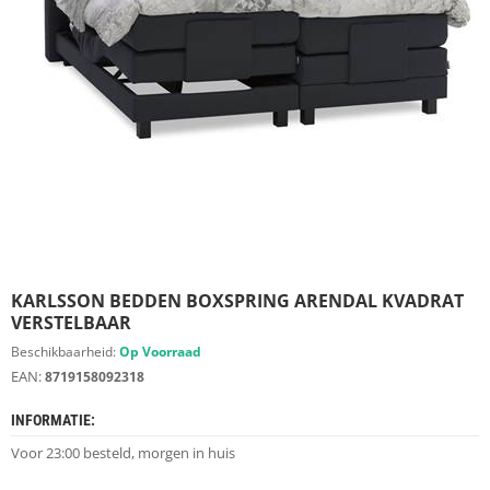
S
D
I
E
R
E
N
M
E
U
B
E
L
S
KARLSSON BEDDEN BOXSPRING ARENDAL KVADRAT
VERSTELBAAR
K
Beschikbaarheid:
Op Voorraad
A
EAN:
8719158092318
S
T
INFORMATIE:
E
N
Voor 23:00 besteld, morgen in huis