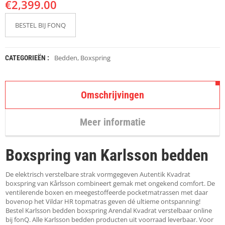
€
K
2,399.00
A
P
BESTEL BIJ FONQ
S
T
O
K
Bedden
,
Boxspring
CATEGORIEËN :
K
E
N
Omschrijvingen
S
T
Meer informatie
O
E
L
Boxspring van Karlsson bedden
E
N
De elektrisch verstelbare strak vormgegeven Autentik Kvadrat
T
boxspring van Kårlsson combineert gemak met ongekend comfort. De
A
ventilerende boxen en meegestoffeerde pocketmatrassen met daar
F
bovenop het Vildar HR topmatras geven dé ultieme ontspanning!
E
Bestel Karlsson bedden boxspring Arendal Kvadrat verstelbaar online
L
bij fonQ. Alle Karlsson bedden producten uit voorraad leverbaar. Voor