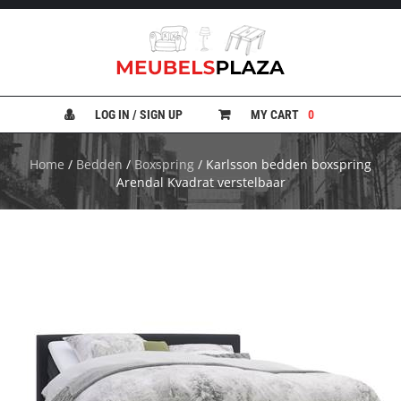
B
A
N
LOG IN / SIGN UP
MY CART
0
K
E
N
Home
/
Bedden
/
Boxspring
/ Karlsson bedden boxspring
Arendal Kvadrat verstelbaar
B
E
D
D
E
N
B
U
R
E
A
U