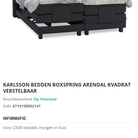
S
D
I
E
R
E
N
M
E
U
B
E
L
S
KARLSSON BEDDEN BOXSPRING ARENDAL KVADRAT
VERSTELBAAR
K
Beschikbaarheid:
Op Voorraad
A
EAN:
8719158092141
S
T
INFORMATIE:
E
N
Voor 23:00 besteld, morgen in huis