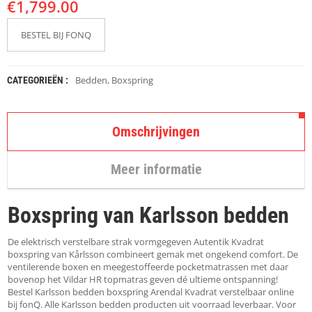
€
K
1,799.00
A
P
BESTEL BIJ FONQ
S
T
O
K
Bedden
,
Boxspring
CATEGORIEËN :
K
E
N
Omschrijvingen
S
T
Meer informatie
O
E
L
Boxspring van Karlsson bedden
E
N
De elektrisch verstelbare strak vormgegeven Autentik Kvadrat
T
boxspring van Kårlsson combineert gemak met ongekend comfort. De
A
ventilerende boxen en meegestoffeerde pocketmatrassen met daar
F
bovenop het Vildar HR topmatras geven dé ultieme ontspanning!
E
Bestel Karlsson bedden boxspring Arendal Kvadrat verstelbaar online
L
bij fonQ. Alle Karlsson bedden producten uit voorraad leverbaar. Voor