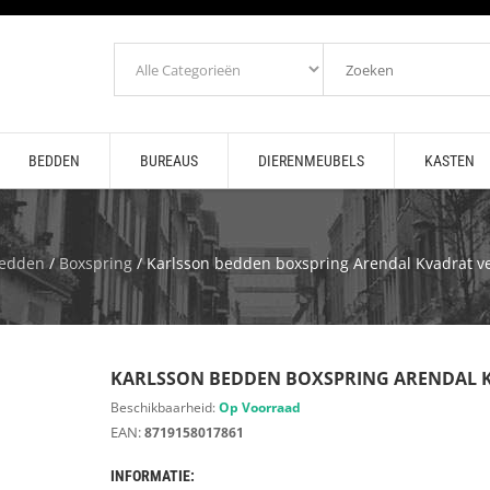
BEDDEN
BUREAUS
DIERENMEUBELS
KASTEN
edden
/
Boxspring
/ Karlsson bedden boxspring Arendal Kvadrat ve
KARLSSON BEDDEN BOXSPRING ARENDAL 
Beschikbaarheid:
Op Voorraad
EAN:
8719158017861
INFORMATIE: