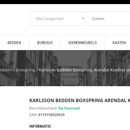
BEDDEN
BUREAUS
DIERENMEUBELS
KASTEN
edden
/
Boxspring
/ Karlsson bedden boxspring Arendal Kvadrat ve
KARLSSON BEDDEN BOXSPRING ARENDAL 
Beschikbaarheid:
Op Voorraad
EAN:
8719158029635
INFORMATIE: