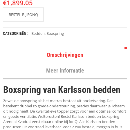
€
K
1,899.05
A
P
BESTEL BIJ FONQ
S
T
O
K
Bedden
,
Boxspring
CATEGORIEËN :
K
E
N
Omschrijvingen
S
T
Meer informatie
O
E
L
Boxspring van Karlsson bedden
E
N
Zowel de boxspring als het matras bestaat uit pocketvering. Dat
T
betekent dubbel zo goede ondersteuning, precies daar waar je lichaam
A
dit nodig heeft. De kwalitatieve topper zorgt voor een optimaal comfort
F
en goede ventilatie. Welterusten! Bestel Karlsson bedden boxspring
E
Arendal Kvadrat verstelbaar online bij fonQ. Alle Karlsson bedden
L
producten uit voorraad leverbaar. Voor 23:00 besteld, morgen in huis.