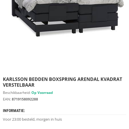
S
D
I
E
R
E
N
M
E
U
B
E
L
S
KARLSSON BEDDEN BOXSPRING ARENDAL KVADRAT
VERSTELBAAR
K
Beschikbaarheid:
Op Voorraad
A
EAN:
8719158092288
S
T
INFORMATIE:
E
N
Voor 23:00 besteld, morgen in huis