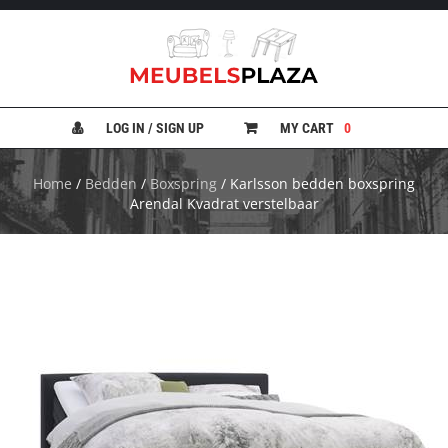
B
A
N
LOG IN / SIGN UP
MY CART
0
K
E
N
Home
/
Bedden
/
Boxspring
/ Karlsson bedden boxspring
Arendal Kvadrat verstelbaar
B
E
D
D
E
N
B
U
R
E
A
U