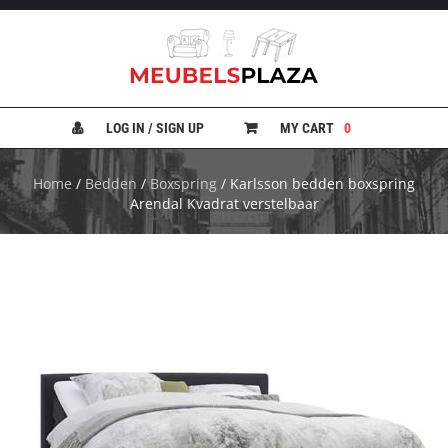
B
A
N
LOG IN / SIGN UP
MY CART
0
K
E
N
Home
/
Bedden
/
Boxspring
/ Karlsson bedden boxspring
Arendal Kvadrat verstelbaar
B
E
D
D
E
N
B
U
R
E
A
U