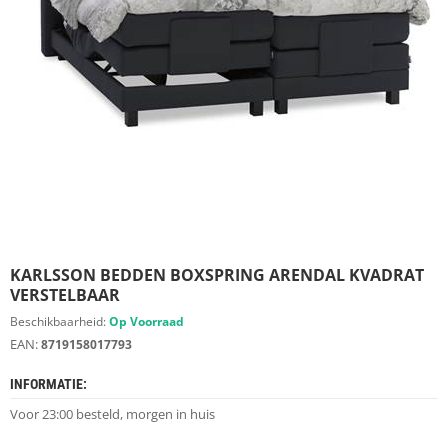
S
D
I
E
R
E
N
M
E
U
B
E
L
S
KARLSSON BEDDEN BOXSPRING ARENDAL KVADRAT
VERSTELBAAR
K
Beschikbaarheid:
Op Voorraad
A
EAN:
8719158017793
S
T
INFORMATIE:
E
N
Voor 23:00 besteld, morgen in huis