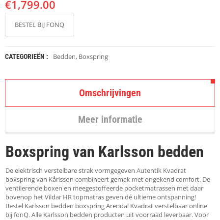
€
K
1,799.00
A
P
BESTEL BIJ FONQ
S
T
O
K
Bedden
,
Boxspring
CATEGORIEËN :
K
E
N
Omschrijvingen
S
T
Meer informatie
O
E
L
Boxspring van Karlsson bedden
E
N
De elektrisch verstelbare strak vormgegeven Autentik Kvadrat
T
boxspring van Kårlsson combineert gemak met ongekend comfort. De
A
ventilerende boxen en meegestoffeerde pocketmatrassen met daar
F
bovenop het Vildar HR topmatras geven dé ultieme ontspanning!
E
Bestel Karlsson bedden boxspring Arendal Kvadrat verstelbaar online
L
bij fonQ. Alle Karlsson bedden producten uit voorraad leverbaar. Voor