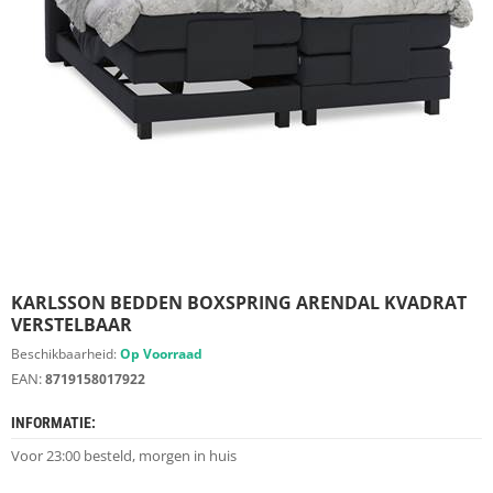
S
D
I
E
R
E
N
M
E
U
B
E
L
S
KARLSSON BEDDEN BOXSPRING ARENDAL KVADRAT
VERSTELBAAR
K
Beschikbaarheid:
Op Voorraad
A
EAN:
8719158017922
S
T
INFORMATIE:
E
N
Voor 23:00 besteld, morgen in huis