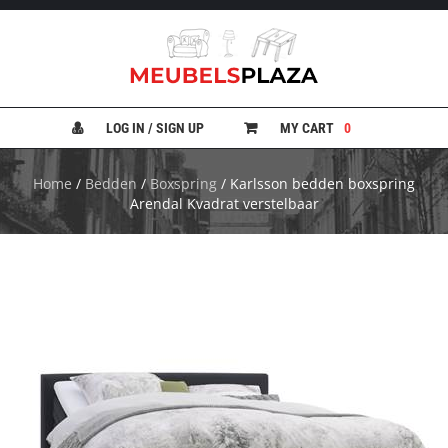
B
A
N
LOG IN / SIGN UP
MY CART
0
K
E
N
Home
/
Bedden
/
Boxspring
/ Karlsson bedden boxspring
Arendal Kvadrat verstelbaar
B
E
D
D
E
N
B
U
R
E
A
U