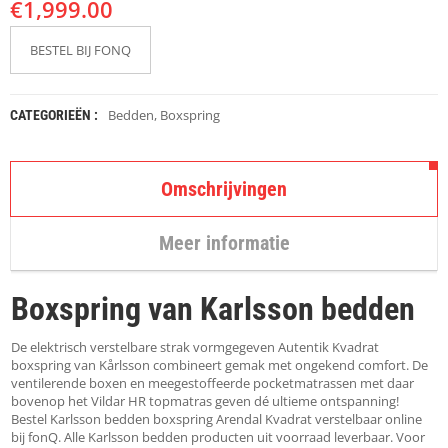
€
K
1,999.00
A
P
BESTEL BIJ FONQ
S
T
O
K
Bedden
,
Boxspring
CATEGORIEËN :
K
E
N
Omschrijvingen
S
T
Meer informatie
O
E
L
Boxspring van Karlsson bedden
E
N
De elektrisch verstelbare strak vormgegeven Autentik Kvadrat
T
boxspring van Kårlsson combineert gemak met ongekend comfort. De
A
ventilerende boxen en meegestoffeerde pocketmatrassen met daar
F
bovenop het Vildar HR topmatras geven dé ultieme ontspanning!
E
Bestel Karlsson bedden boxspring Arendal Kvadrat verstelbaar online
L
bij fonQ. Alle Karlsson bedden producten uit voorraad leverbaar. Voor