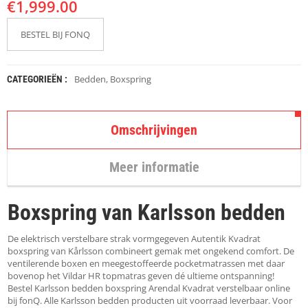
€
K
1,999.00
A
P
BESTEL BIJ FONQ
S
T
O
K
Bedden
,
Boxspring
CATEGORIEËN :
K
E
N
Omschrijvingen
S
T
Meer informatie
O
E
L
Boxspring van Karlsson bedden
E
N
De elektrisch verstelbare strak vormgegeven Autentik Kvadrat
T
boxspring van Kårlsson combineert gemak met ongekend comfort. De
A
ventilerende boxen en meegestoffeerde pocketmatrassen met daar
F
bovenop het Vildar HR topmatras geven dé ultieme ontspanning!
E
Bestel Karlsson bedden boxspring Arendal Kvadrat verstelbaar online
L
bij fonQ. Alle Karlsson bedden producten uit voorraad leverbaar. Voor