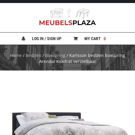
B
A
N
LOG IN / SIGN UP
MY CART
0
K
E
N
Home
/
Bedden
/
Boxspring
/ Karlsson bedden boxspring
Arendal Kvadrat verstelbaar
B
E
D
D
E
N
B
U
R
E
A
U