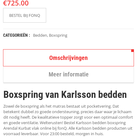
€
K
725.00
A
P
BESTEL BIJ FONQ
S
T
O
K
Bedden
,
Boxspring
CATEGORIEËN :
K
E
N
Omschrijvingen
S
T
Meer informatie
O
E
L
Boxspring van Karlsson bedden
E
N
Zowel de boxspring als het matras bestaat uit pocketvering. Dat
T
betekent dubbel zo goede ondersteuning, precies daar waar je lichaam
A
dit nodig heeft. De kwalitatieve topper zorgt voor een optimaal comfort
F
en goede ventilatie. Welterusten! Bestel Karlsson bedden boxspring
E
Arendal Kurbat vlak online bij fonQ. Alle Karlsson bedden producten uit
L
voorraad leverbaar. Voor 23:00 besteld, morgen in huis.