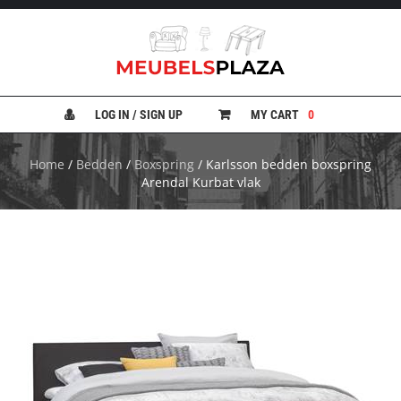
B
A
N
LOG IN / SIGN UP
MY CART
0
K
E
N
Home
/
Bedden
/
Boxspring
/ Karlsson bedden boxspring
Arendal Kurbat vlak
B
E
D
D
E
N
B
U
R
E
A
U