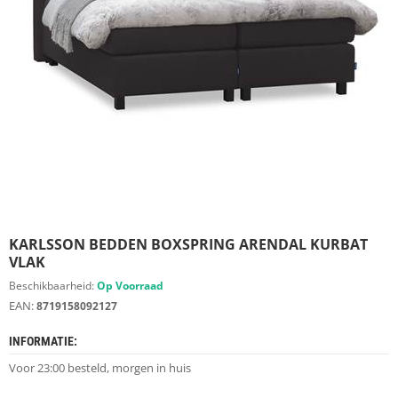
S
D
I
E
R
E
N
M
E
U
B
E
L
S
KARLSSON BEDDEN BOXSPRING ARENDAL KURBAT
VLAK
K
Beschikbaarheid:
Op Voorraad
A
EAN:
8719158092127
S
T
INFORMATIE:
E
N
Voor 23:00 besteld, morgen in huis