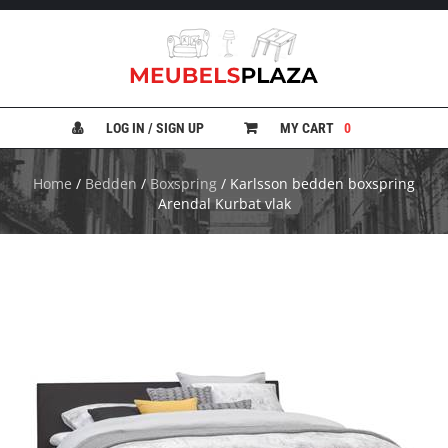
B
A
N
LOG IN / SIGN UP
MY CART
0
K
E
N
Home
/
Bedden
/
Boxspring
/ Karlsson bedden boxspring
Arendal Kurbat vlak
B
E
D
D
E
N
B
U
R
E
A
U