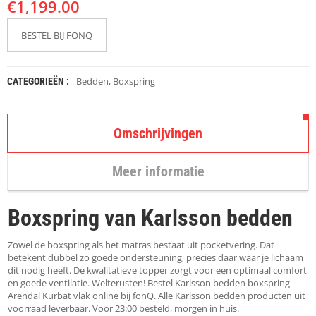
€
K
1,199.00
A
P
BESTEL BIJ FONQ
S
T
O
K
Bedden
,
Boxspring
CATEGORIEËN :
K
E
N
Omschrijvingen
S
T
Meer informatie
O
E
L
Boxspring van Karlsson bedden
E
N
Zowel de boxspring als het matras bestaat uit pocketvering. Dat
T
betekent dubbel zo goede ondersteuning, precies daar waar je lichaam
A
dit nodig heeft. De kwalitatieve topper zorgt voor een optimaal comfort
F
en goede ventilatie. Welterusten! Bestel Karlsson bedden boxspring
E
Arendal Kurbat vlak online bij fonQ. Alle Karlsson bedden producten uit
L
voorraad leverbaar. Voor 23:00 besteld, morgen in huis.