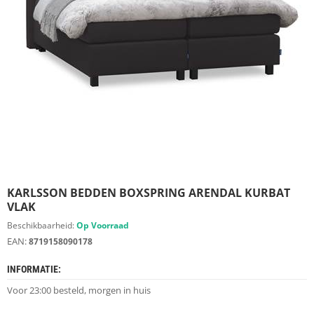
S
D
I
E
R
E
N
M
E
U
B
E
L
S
KARLSSON BEDDEN BOXSPRING ARENDAL KURBAT
VLAK
K
Beschikbaarheid:
Op Voorraad
A
EAN:
8719158090178
S
T
INFORMATIE:
E
N
Voor 23:00 besteld, morgen in huis