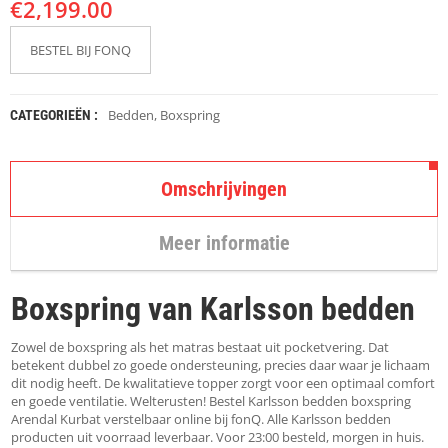
€
K
2,199.00
A
P
BESTEL BIJ FONQ
S
T
O
K
Bedden
,
Boxspring
CATEGORIEËN :
K
E
N
Omschrijvingen
S
T
Meer informatie
O
E
L
Boxspring van Karlsson bedden
E
N
Zowel de boxspring als het matras bestaat uit pocketvering. Dat
T
betekent dubbel zo goede ondersteuning, precies daar waar je lichaam
A
dit nodig heeft. De kwalitatieve topper zorgt voor een optimaal comfort
F
en goede ventilatie. Welterusten! Bestel Karlsson bedden boxspring
E
Arendal Kurbat verstelbaar online bij fonQ. Alle Karlsson bedden
L
producten uit voorraad leverbaar. Voor 23:00 besteld, morgen in huis.