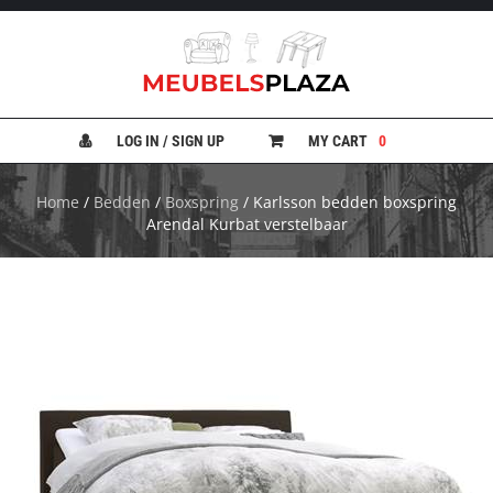
B
A
N
LOG IN / SIGN UP
MY CART
0
K
E
N
Home
/
Bedden
/
Boxspring
/ Karlsson bedden boxspring
Arendal Kurbat verstelbaar
B
E
D
D
E
N
B
U
R
E
A
U