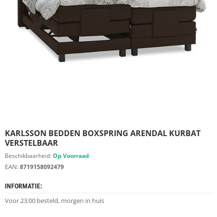
S
D
I
E
R
E
N
M
E
U
B
E
L
S
KARLSSON BEDDEN BOXSPRING ARENDAL KURBAT
VERSTELBAAR
K
Beschikbaarheid:
Op Voorraad
A
EAN:
8719158092479
S
T
INFORMATIE:
E
N
Voor 23:00 besteld, morgen in huis