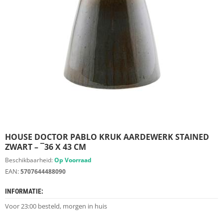
S
D
I
E
R
E
N
M
E
U
B
E
L
S
HOUSE DOCTOR PABLO KRUK AARDEWERK STAINED
ZWART – ¯36 X 43 CM
K
Beschikbaarheid:
Op Voorraad
A
EAN:
5707644488090
S
T
INFORMATIE:
E
N
Voor 23:00 besteld, morgen in huis