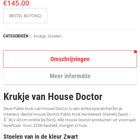
€
K
145.00
A
P
BESTEL BIJ FONQ
S
T
O
K
Krukje
,
Stoelen
CATEGORIEËN :
K
E
N
Omschrijvingen
S
T
Meer informatie
O
E
L
Krukje van House Doctor
E
N
Deze Pablo kruk van House Doctor is een echte eyecatcherÃin je
T
interieur. Bestel House Doctor Pablo Kruk Aardewerk Stained Zwart –
A
Â¯36 x 43 cm online bij fonQ. Alle House Doctor producten uit voorraad
F
leverbaar. Voor 23:00 besteld, morgen in huis.
E
Stoelen van in de kleur Zwart
L