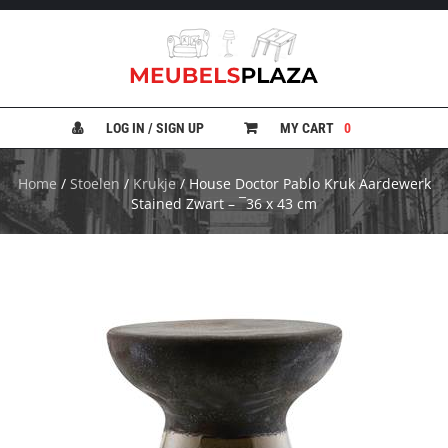
B
A
N
LOG IN / SIGN UP
MY CART
0
K
E
N
Home
/
Stoelen
/
Krukje
/ House Doctor Pablo Kruk Aardewerk
Stained Zwart – ¯36 x 43 cm
B
E
D
D
E
N
B
U
R
E
A
U