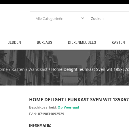
BEDDEN
BUREAUS
DIERENMEUBELS
KASTEN
ome
/
Kasten
/
Wandkast
/ Home Delight leunkast Sven wit 185x67
HOME DELIGHT LEUNKAST SVEN WIT 185X6
Beschikbaarheid:
Op Voorraad
EAN:
8719831092529
INFORMATIE: