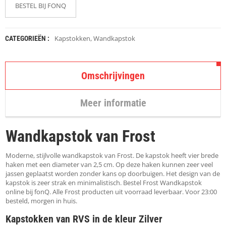
K
BESTEL BIJ FONQ
A
P
S
T
Kapstokken
,
Wandkapstok
CATEGORIEËN :
O
K
K
E
Omschrijvingen
N
Meer informatie
S
T
O
Wandkapstok van Frost
E
L
E
Moderne, stijlvolle wandkapstok van Frost. De kapstok heeft vier brede
N
haken met een diameter van 2,5 cm. Op deze haken kunnen zeer veel
jassen geplaatst worden zonder kans op doorbuigen. Het design van de
kapstok is zeer strak en minimalistisch. Bestel Frost Wandkapstok
T
online bij fonQ. Alle Frost producten uit voorraad leverbaar. Voor 23:00
A
besteld, morgen in huis.
F
E
Kapstokken van RVS in de kleur Zilver
L