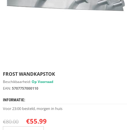
S
D
I
E
R
E
N
M
E
U
B
E
FROST WANDKAPSTOK
L
S
Beschikbaarheid:
Op Voorraad
EAN:
5707757000110
K
A
INFORMATIE:
S
T
Voor 23:00 besteld, morgen in huis
E
N
€
55.99
€
80.00