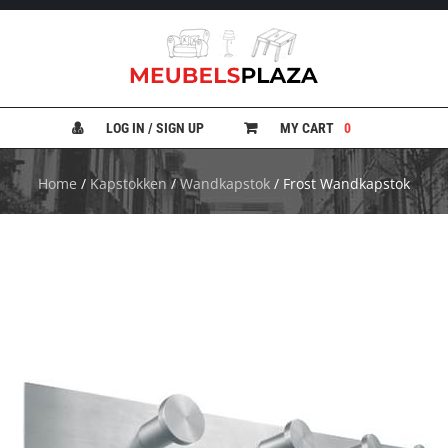
B
A
N
LOG IN / SIGN UP
MY CART
0
K
E
N
Home
/
Kapstokken
/
Wandkapstok
/ Frost Wandkapstok
B
E
D
D
E
N
B
U
R
E
A
U